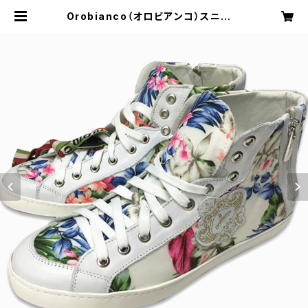
Orobianco（オロビアンコ）スニーカ
ー【TREVISO】 FRANCESCA BIA
NCO | DoCompany's Shop Ite
m