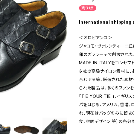
残り1点
International shipping 
＜オロビアンコ＞
ジャコモ・ヴァレンティーニ氏に
郊のガララーテで創設された、
MADE IN ITALYをコン
タ社の高級ナイロン素材に、
合わせる等、厳選された素材
られた製品は、多くのファンを
「TIE YOUR TIE 」、イギ
パをはじめ、アメリカ、香港、
れ、現在はバッグのみに留まら
食、空間デザイン 等）の各分