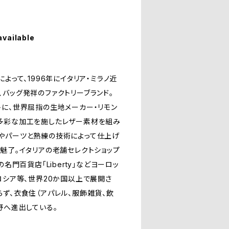
available
よって、1996年にイタリア・ミラノ近
バッグ発祥のファクトリーブランド。
セプトに、世界屈指の生地メーカー・リモン
多彩な加工を施したレザー素材を組み
やパーツと熟練の技術によって仕上げ
魅了。イタリアの老舗セレクトショップ
リスの名門百貨店「Liberty」などヨーロッ
ロシア等、世界20か国以上で展開さ
ず、衣食住（アパレル、服飾雑貨、飲
野へ進出している。