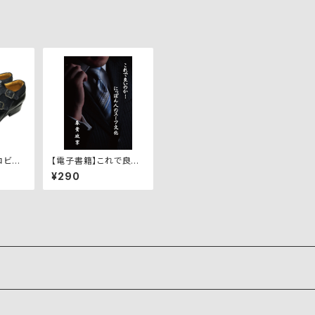
オロビア
【電子書籍】これで良い
ューズ
のか！にっぽん人のスー
¥290
GIO/N
ツ文化