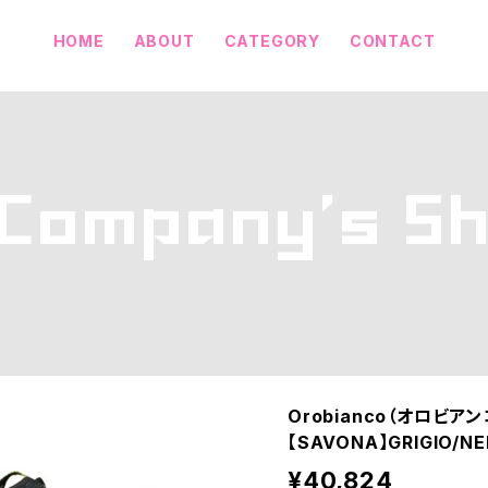
HOME
ABOUT
CATEGORY
CONTACT
Orobianco（オロビ
【SAVONA】GRIGIO/N
¥40,824