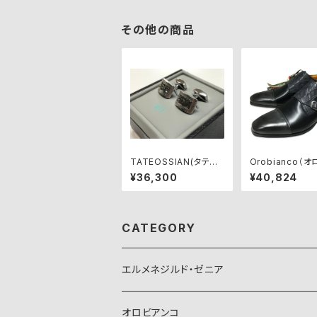
その他の商品
TATEOSSIAN(タテオ
Orobianco（
シアン)カフリンクス C
ンコ）ビジネスシ
¥36,300
¥40,824
F0019
【SAVONA】GRI
ERO
CATEGORY
エルメネジルド・ゼニア
オロビアンコ