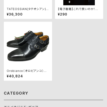
TATEOSSIAN(タテオシアン)カ
【電子書籍】これで良いのか！に
フリンクス CF0019
っぽん人のスーツ文化
¥36,300
¥290
Orobianco（オロビアンコ）ビ
ジネスシューズ【SAVONA】GRI
¥40,824
GIO/NERO
CATEGORY