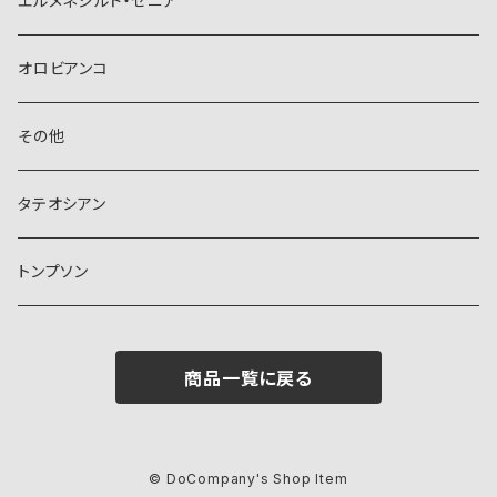
エルメネジルド・ゼニア
オロビアンコ
その他
タテオシアン
トンプソン
商品一覧に戻る
© DoCompany's Shop Item