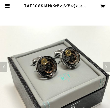
TATEOSSIAN(タテオシアン)カフリ
ンクス CL7894 | DoCompan
y's Shop Item