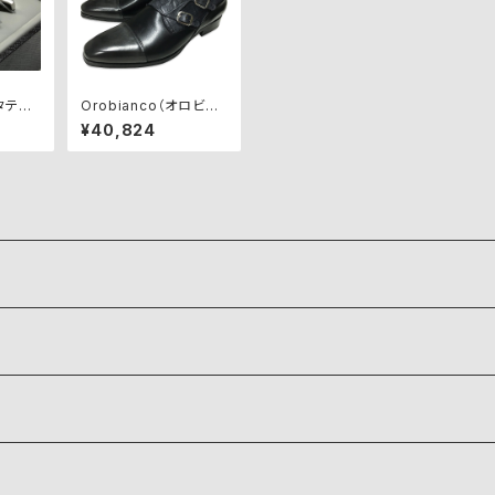
(タテオ
Orobianco（オロビア
クス C
ンコ）ビジネスシューズ
¥40,824
【SAVONA】GRIGIO/N
ERO