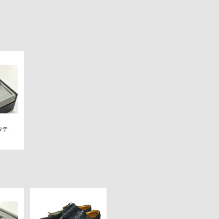
(タテオ
クス C