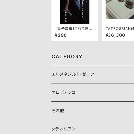
【電子書籍】これで良い
TATEOSSIAN
のか！にっぽん人のスー
シアン)カフリン
¥290
¥36,300
ツ文化
F0019
CATEGORY
エルメネジルド・ゼニア
オロビアンコ
その他
タテオシアン